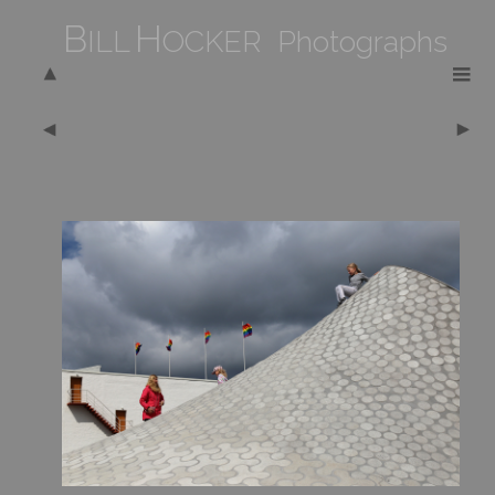
B
H
ILL
OCKER Photographs